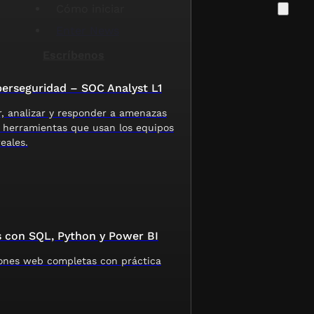
Cómo iniciar
Enter News
Escríbenos
erseguridad – SOC Analyst L1
, analizar y responder a amenazas
 herramientas que usan los equipos
eales.
s con SQL, Python y Power BI
iones web completas con práctica