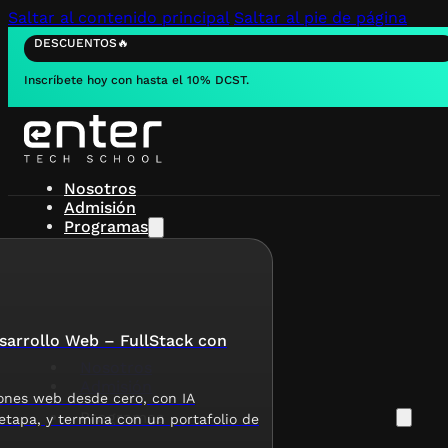
Saltar al contenido principal
Saltar al pie de página
DESCUENTOS🔥
Inscríbete hoy con hasta el 10% DCST.
Nosotros
Admisión
Programas
arrollo Web – FullStack con
Nosotros
Admisión
ones web desde cero, con IA
Programas
etapa, y termina con un portafolio de