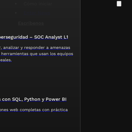
Cómo iniciar
Enter News
Escríbenos
erseguridad – SOC Analyst L1
, analizar y responder a amenazas
 herramientas que usan los equipos
eales.
s con SQL, Python y Power BI
iones web completas con práctica