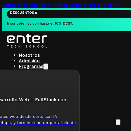
Saltar al contenido principal
Saltar al pie de página
DESCUENTOS🔥
Inscríbete hoy con hasta el 10% DCST.
Nosotros
Admisión
Programas
arrollo Web – FullStack con
Nosotros
Admisión
ones web desde cero, con IA
Programas
etapa, y termina con un portafolio de